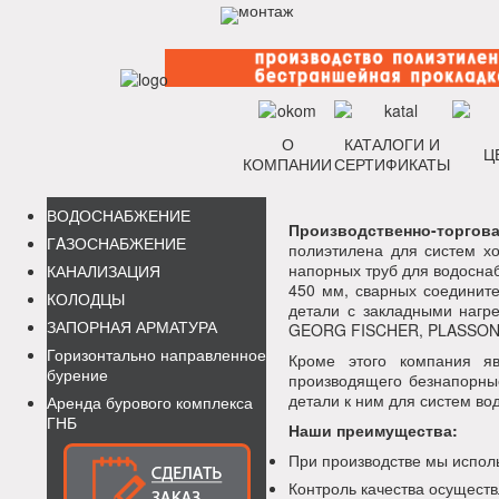
О
КАТАЛОГИ И
Ц
КОМПАНИИ
СЕРТИФИКАТЫ
ВОДОСНАБЖЕНИЕ
Производственно-торго
ГAЗОСНАБЖЕНИЕ
полиэтилена для систем х
напорных труб для водосна
КАНАЛИЗАЦИЯ
450 мм, сварных соединит
КОЛОДЦЫ
детали с закладными нагр
ЗАПОРНАЯ АРМАТУРА
GEORG FISCHER, PLASSON
Горизонтально направленное
Кроме этого компания я
бурение
производящего безнапорны
детали к ним для систем во
Аренда бурового комплекса
ГНБ
Наши преимущества:
При производстве мы испол
Контроль качества осуществ