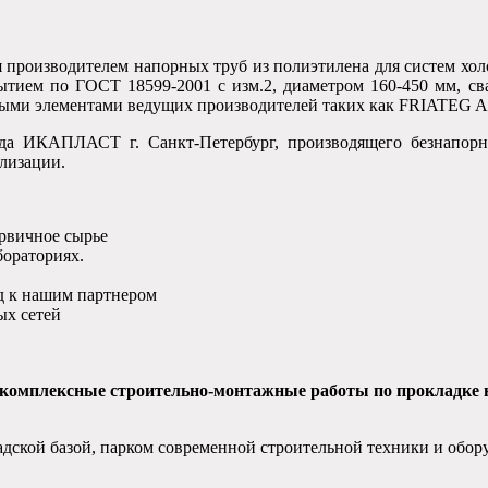
 производителем напорных труб из полиэтилена для систем хол
ытием по ГОСТ 18599-2001 с изм.2, диаметром 160-450 мм, св
льными элементами ведущих производителей таких как FRIAT
ода ИКАПЛАСТ г. Санкт-Петербург, производящего безнапор
ализации.
ервичное сырье
бораториях.
д к нашим партнером
х сетей
омплексные строительно-монтажные работы по прокладке н
дской базой, парком современной строительной техники и обор