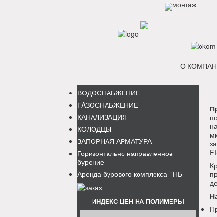
О КОМПАН
ВОДОСНАБЖЕНИЕ
ГAЗОСНАБЖЕНИЕ
П
КАНАЛИЗАЦИЯ
п
на
КОЛОДЦЫ
мм
ЗАПОРНАЯ АРМАТУРА
з
F
Горизонтально направленное
бурение
К
Аренда бурового комплекса ГНБ
п
де
Н
ИНДЕКС ЦЕН НА ПОЛИМЕРЫ
Пр