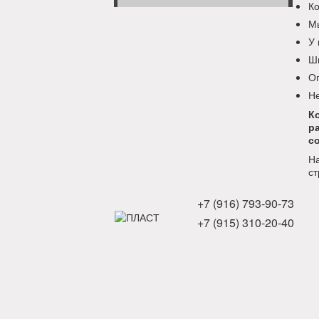
Ко
Мы
У 
Ши
Оп
Не
К
р
с
Н
ст
+7 (916) 793-90-73
+7 (915) 310-20-40