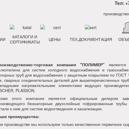
Тел: +
КАТАЛОГИ И
ИИ
ЦЕНЫ
ТЕХ.ДОКУМЕНТАЦИЯ
ОБЪ
СЕРТИФИКАТЫ
роизводственно-торговая компания "ПОЛИМЕР"
является 
олиэтилена для систем холодного водоснабжения и газоснабж
порных труб для водоснабжения с защитным покрытием по ГОСТ 1
, сварных соединительных деталей для вышеперечисленных труб
акладными нагревательными элементами ведущих производит
ISCHER, PLASSON.
роме этого компания является официальным дилером заво
роизводящего безнапорные двухслойные гофрированные трубы
тали к ним для систем водоотведения и канализации.
аши преимущества:
и производстве мы используем только качественное первичное сы