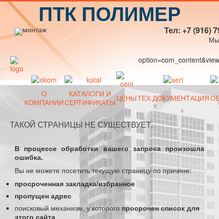
ПТК ПОЛИМЕР
Тел: +7 (916) 7
Мы
option=com_content&view=
О
КАТАЛОГИ И
ЦЕНЫ
ТЕХ.ДОКУМЕНТАЦИЯ
О
КОМПАНИИ
СЕРТИФИКАТЫ
ТАКОЙ СТРАНИЦЫ НЕ СУЩЕСТВУЕТ.
В процессе обработки вашего запроса произошла
ошибка.
Вы не можете посетить текущую страницу по причине:
просроченная закладка/избранное
пропущен адрес
поисковый механизм, у которого
просрочен список для
этого сайта