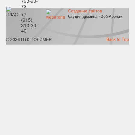
793-90-
73
Создание сайтов
+7
Студия дизайна «Веб-Арена»
(915)
310-20-
40
© 2026 ПТК ПОЛИМЕР
Back to Top