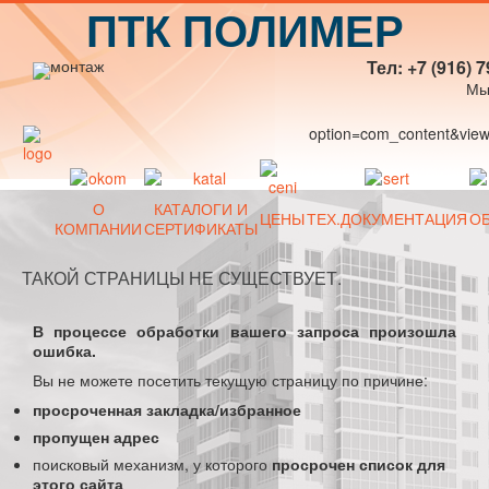
ПТК ПОЛИМЕР
Тел: +7 (916) 7
Мы
option=com_content&view=
О
КАТАЛОГИ И
ЦЕНЫ
ТЕХ.ДОКУМЕНТАЦИЯ
О
КОМПАНИИ
СЕРТИФИКАТЫ
ТАКОЙ СТРАНИЦЫ НЕ СУЩЕСТВУЕТ.
В процессе обработки вашего запроса произошла
ошибка.
Вы не можете посетить текущую страницу по причине:
просроченная закладка/избранное
пропущен адрес
поисковый механизм, у которого
просрочен список для
этого сайта