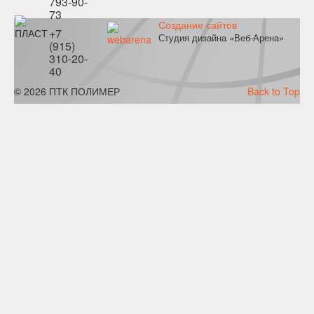
793-90-
73
Создание сайтов
+7
Студия дизайна «Веб-Арена»
(915)
310-20-
40
© 2026 ПТК ПОЛИМЕР
Back to Top