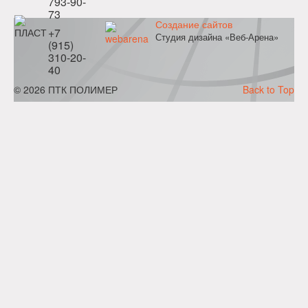
793-90-
73
Создание сайтов
+7
Студия дизайна «Веб-Арена»
(915)
310-20-
40
© 2026 ПТК ПОЛИМЕР
Back to Top