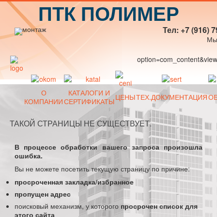
ПТК ПОЛИМЕР
Тел: +7 (916) 7
Мы
option=com_content&view=
О
КАТАЛОГИ И
ЦЕНЫ
ТЕХ.ДОКУМЕНТАЦИЯ
О
КОМПАНИИ
СЕРТИФИКАТЫ
ТАКОЙ СТРАНИЦЫ НЕ СУЩЕСТВУЕТ.
В процессе обработки вашего запроса произошла
ошибка.
Вы не можете посетить текущую страницу по причине:
просроченная закладка/избранное
пропущен адрес
поисковый механизм, у которого
просрочен список для
этого сайта