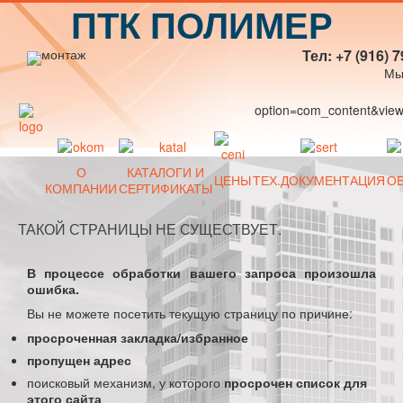
ПТК ПОЛИМЕР
Тел: +7 (916) 7
Мы
option=com_content&view=
О
КАТАЛОГИ И
ЦЕНЫ
ТЕХ.ДОКУМЕНТАЦИЯ
О
КОМПАНИИ
СЕРТИФИКАТЫ
ТАКОЙ СТРАНИЦЫ НЕ СУЩЕСТВУЕТ.
В процессе обработки вашего запроса произошла
ошибка.
Вы не можете посетить текущую страницу по причине:
просроченная закладка/избранное
пропущен адрес
поисковый механизм, у которого
просрочен список для
этого сайта